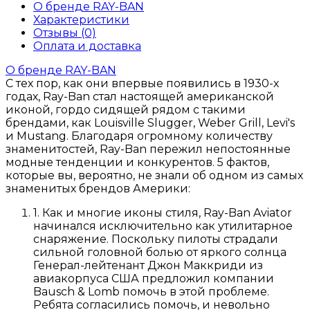
О бренде RAY-BAN
Характеристики
Отзывы (0)
Оплата и доставка
О бренде RAY-BAN
С тех пор, как они впервые появились в 1930-х
годах, Ray-Ban стал настоящей американской
иконой, гордо сидящей рядом с такими
брендами, как Louisville Slugger, Weber Grill, Levi's
и Mustang. Благодаря огромному количеству
знаменитостей, Ray-Ban пережил непостоянные
модные тенденции и конкурентов. 5 фактов,
которые вы, вероятно, не знали об одном из самых
знаменитых брендов Америки:
1. Как и многие иконы стиля, Ray-Ban Aviator
начинался исключительно как утилитарное
снаряжение. Поскольку пилоты страдали
сильной головной болью от яркого солнца
Генерал-лейтенант Джон Маккриди из
авиакорпуса США предложил компании
Bausch & Lomb помочь в этой проблеме.
Ребята согласились помочь, и невольно