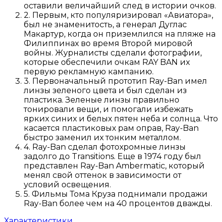
оставили величайший след в истории очков.
2. Первым, кто популяризировал «Авиатора»,
был не знаменитость, а генерал Дуглас
Макартур, когда он приземлился на пляже на
Филиппинах во время Второй мировой
войны. Журналисты сделали фотографии,
которые обеспечили очкам RAY BAN их
первую рекламную кампанию.
3. Первоначальный прототип Ray-Ban имел
линзы зеленого цвета и был сделан из
пластика. Зеленые линзы правильно
тонировали вещи, и помогали избежать
ярких синих и белых пятен неба и солнца. Что
касается пластиковых рам оправ, Ray-Ban
быстро заменил их тонким металлом.
4. Ray-Ban сделал фотохромные линзы
задолго до Transitions. Еще в 1974 году был
представлен Ray-Ban Ambermatic, который
менял свой оттенок в зависимости от
условий освещения.
5. Фильмы Тома Круза поднимали продажи
Ray-Ban более чем на 40 процентов дважды.
Характеристики