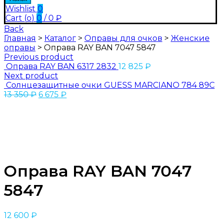
Wishlist
0
Cart (
o
)
0
/
0
₽
Back
Главная
>
Каталог
>
Оправы для очков
>
Женские
оправы
>
Оправа RAY BAN 7047 5847
Previous product
Оправа RAY BAN 6317 2832
12 825
₽
Next product
Солнцезащитные очки GUESS MARCIANO 784 89C
13 350
₽
6 675
₽
Оправа RAY BAN 7047
5847
12 600
₽