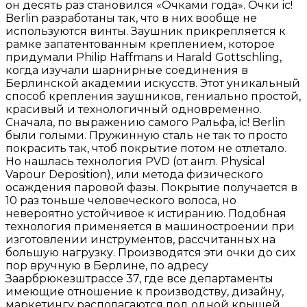
он десять раз становился «Очками года». Очки ic!
Berlin разработаны так, что в них вообще не
используются винты. Заушник прикрепляется к
рамке запатентованным креплением, которое
придумали Philip Haffmans и Harald Gottschling,
когда изучали шарнирные соединения в
Берлинской академии искусств. Этот уникальный
способ крепления заушников, гениально простой,
красивый и технологичный одновременно.
Сначала, по выражению самого Ральфа, ic! Berlin
были голыми. Пружинную сталь не так то просто
покрасить так, чтоб покрытие потом не отлетало.
Но нашлась технология PVD (от англ. Physical
Vapour Deposition), или метода физического
осаждения паровой фазы. Покрытие получается в
10 раз тоньше человеческого волоса, но
невероятно устойчивое к истиранию. Подобная
технология применяется в машиностроении при
изготовлении инструментов, рассчитанных на
большую нагрузку. Производятся эти очки до сих
пор вручную в Берлине, по адресу
Заарбрюкезштрассе 37, где все департаменты
имеющие отношение к производству, дизайну,
маркетингу располагаются под одной крышей.