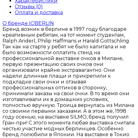
Характеристики
Отзывы (0)
Оплата и доставка
О бренде IC!BERLIN
Бренд возник в берлине в 1997 году благодаря
креативным ребятам, на тот момент студентам,
Ralph Anderl, Philip Haffmans и Harald Gottschling.
Так как на старте у ребят не было капитала и не
было возможности оплатить стенд на
профессиональной выставке очков в Милане,
первую презентацию своих очков они
организовали крайне экстравагантно. Они
надели длинные плащи и прикрепили к
подкладке свои очки и отзывая
профессиональных оптиков в сторонку,
принимали заказы на свои очки. В то время они
изготавливали их в домашних условиях,
полностью вручную. Троица вернулась из Милана
со своими первыми заказами. А в этом же, 1998
году осенью, на выставке SILMO, бренд получил
Гран-при! С этого момента любая выставка считала
честью участие модных берлинцев. Особенно
бренд полюбили в Японии. На выставке в Токио