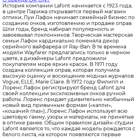
История компании Lafont начинается с 1923 года,
в центре Парижа открывается первый магазин
оптики, Луи Лафон начинает семейный бизнес по
созданию очков, изготовлению и продаже оправ.
Шли годы, бренд набирал популярность и
завоевывал поклонников. Творческая мастерская
семьи Лафон кардинально поменяла декор
серийного вайфарера от Ray-Ban. В те времена
модели Wayfarer предлагались только в черном
цвете, а дизайнеры Lafont предложили
покупателям море ярких красок. В 1971 году
создана коллекция оправ, которая получила
высокую оценку и восхищение модных журналов
Vogue, ELLE, Marie Claire. В 1972 году Филипп и
Лоренс Лафон регистрируют бренд Lafont для
своей коллекции эксклюзивных очков ручной
работы. Лоренс придает удивительно необычный
новый вид привычным формам («капли»,
«кошачий глаз»), Лоренс Лафон использует всю
цветовую гамму, узоры и материалы, не принятые
в оптике ранее. Общим правилом дизайн-студии
Lafont является то, что каждая модель рождается с
белого листа, на котором появляются первые