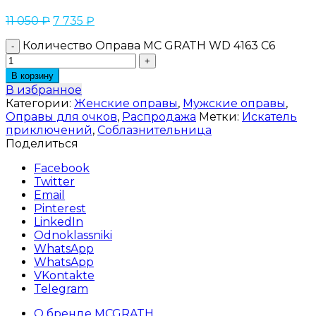
11 050
₽
7 735
₽
Количество Оправа MC GRATH WD 4163 C6
В корзину
В избранное
Категории:
Женские оправы
,
Мужские оправы
,
Оправы для очков
,
Распродажа
Метки:
Искатель
приключений
,
Соблазнительница
Поделиться
Facebook
Twitter
Email
Pinterest
LinkedIn
Odnoklassniki
WhatsApp
WhatsApp
VKontakte
Telegram
О бренде MCGRATH