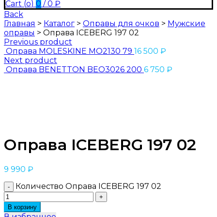
Cart (
o
)
0
/
0
₽
Back
Главная
>
Каталог
>
Оправы для очков
>
Мужские
оправы
>
Оправа ICEBERG 197 02
Previous product
Оправа MOLESKINE MO2130 79
16 500
₽
Next product
Оправа BENETTON BEO3026 200
6 750
₽
Оправа ICEBERG 197 02
9 990
₽
Количество Оправа ICEBERG 197 02
В корзину
В избранное