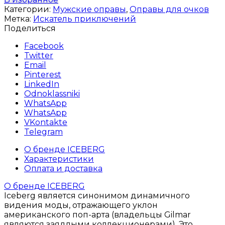
Категории:
Мужские оправы
,
Оправы для очков
Метка:
Искатель приключений
Поделиться
Facebook
Twitter
Email
Pinterest
LinkedIn
Odnoklassniki
WhatsApp
WhatsApp
VKontakte
Telegram
О бренде ICEBERG
Характеристики
Оплата и доставка
О бренде ICEBERG
Iceberg является синонимом динамичного
видения моды, отражающего уклон
американского поп-арта (владельцы Gilmar
являются заядлыми коллекционерами). Это