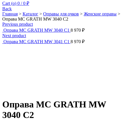
Cart (
o
)
0
/
0
₽
Back
Главная
>
Каталог
>
Оправы для очков
>
Женские оправы
>
Оправа MC GRATH MW 3040 C2
Previous product
Оправа MC GRATH MW 3040 C1
8 970
₽
Next product
Оправа MC GRATH MW 3041 C1
8 970
₽
Оправа MC GRATH MW
3040 C2