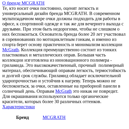
О бренде MCGRATH
Те, кто носит очки постоянно, оценят легкость и
универсальный дизайн бренда MCGRATH. В современном
мультизадачном мире очки должны подходить для работы в
офисе, к спортивной одежде и так же для вечернего выхода с
друзьями. При этом быть недорогими, чтобы не слишком о
них беспокоиться. Основатель бренда более 20 лет участвовал
в соревнованиях по мотоциклетным гонкам, и именно из
спорта берет основу практичность и минимализм коллекции
McGrath
. Коллекция преимущественно состоит из тонких
пластиковых и металлических оправ. Большая часть
коллекции изготовлена из инновационного полимера -
гриламида. Это высококачественный, прочный полимерный
материал, обеспечивающий оправам легкость, термостойкость
и долгий срок службы. Гриламид обладает исключительной
ударопрочностью и устойчив к нагреву. Теперь можно не
беспокоиться, за очки, оставленные на приборной панели в
солнечный день. Оправам
McGrath
это никак не повредит.
Для окрашивания используются только органические
красители, которых более 30 различных оттенков.
Характеристики
Бренд
MCGRATH