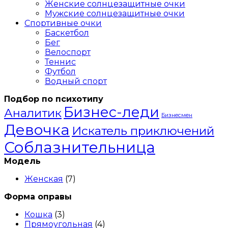
Женские солнцезащитные очки
У коллекции FROST истинно немецкие корни. Их
Мужские солнцезащитные очки
стиль очень специфичный. Используется много
Спортивные очки
необычных технических решений и ярких
Баскетбол
материалов. Эти очки нравятся уверенным в себе
Бег
людям, которые имеют собственное мнение, и не
Велоспорт
боятся его высказывать.
Теннис
Футбол
Водный спорт
Подбор по психотипу
Бизнес-леди
Аналитик
Бизнесмен
Девочка
Искатель приключений
Соблазнительница
Модель
Женская
(7)
Форма оправы
Кошка
(3)
Прямоугольная
(4)