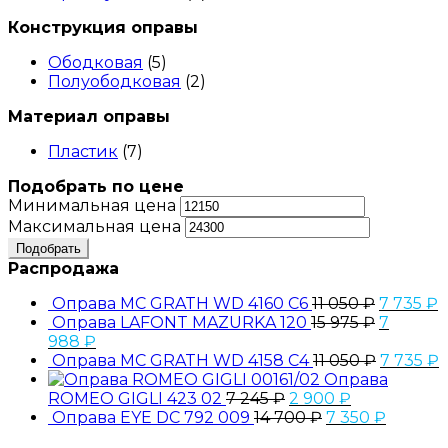
Конструкция оправы
Ободковая
(5)
Полуободковая
(2)
Материал оправы
Пластик
(7)
Подобрать по цене
Минимальная цена
Максимальная цена
Подобрать
Распродажа
Оправа MC GRATH WD 4160 C6
11 050
₽
7 735
₽
Оправа LAFONT MAZURKA 120
15 975
₽
7
988
₽
Оправа MC GRATH WD 4158 C4
11 050
₽
7 735
₽
Оправа
ROMEO GIGLI 423 02
7 245
₽
2 900
₽
Оправа EYE DC 792 009
14 700
₽
7 350
₽