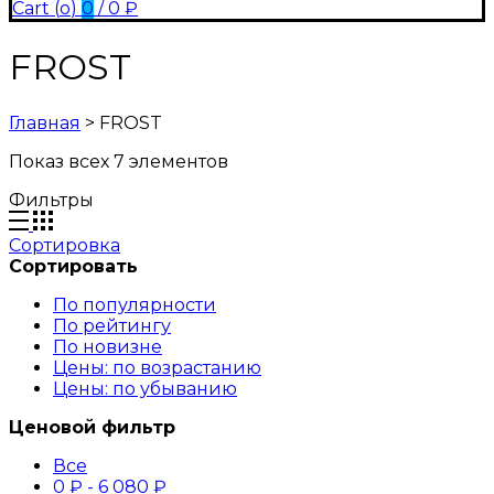
Cart (
o
)
0
/
0
₽
FROST
Главная
>
FROST
Показ всех 7 элементов
Фильтры
Сортировка
Сортировать
По популярности
По рейтингу
По новизне
Цены: по возрастанию
Цены: по убыванию
Ценовой фильтр
Все
0
₽
-
6 080
₽