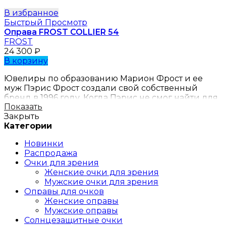
В избранное
Быстрый Просмотр
Оправа FROST COLLIER 54
FROST
24 300
₽
В корзину
Ювелиры по образованию Марион Фрост и ее
муж Пэрис Фрост создали свой собственный
бренд в 1996 году. Когда Пэрис не смог найти для
Показать
себя модные очки, Марион сама разработала их
Закрыть
для своего мужа, и таким образом родилась идея
Категории
создания уникальной коллекции очков.
Новинки
Хотя завод, расположенный в немецком Засбахе,
Распродажа
очень небольшой, бренд представлен в
Очки для зрения
магазинах более чем 40 стран. В какой то момент
Женские очки для зрения
встал вопрос об увеличении производственных
Мужские очки для зрения
мощностей, но понимая риск утратить качество, и
Оправы для очков
было решено сохранить производство в
Женские оправы
Германии, и придерживаться того уровня
Мужские оправы
качества, к которому уже привыкли поклонники
Солнцезащитные очки
марки.