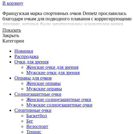
В корзину
Французская марка спортивных очков Demetz прославилась
благодаря очкам для подводного плавания с корригирующими
линзами, которые были запатентованы основателем марки
Роже Деметцем в 1960- е годы.
Показать
Закрыть
Отличительной особенностью коллекции Demetz является
Категории
присутствие в ней универсальных, то есть
многофункциональных моделей, которые подходят для
Новинки
занятий несколькими видами спорта и в то же время выглядят
Распродажа
достаточно эстетичными для того, чтобы их можно было
Очки для зрения
использовать в качестве солнцезащитных очков.
Женские очки для зрения
Мужские очки для зрения
Оправы для очков
Женские оправы
Мужские оправы
Солнцезащитные очки
Женские солнцезащитные очки
Мужские солнцезащитные очки
Спортивные очки
Баскетбол
Бег
Велоспорт
Теннис