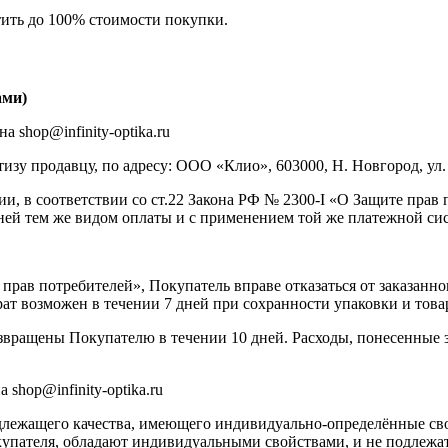
ить до 100% стоимости покупки.
ами)
на shop@infinity-optika.ru
зу продавцу, по адресу: ООО «Клио», 603000, Н. Новгород, ул. 
 в соответствии со ст.22 Закона РФ № 2300-I «О Защите прав п
ней тем же видом оплаты и с применением той же платежной сис
е прав потребителей», Покупатель вправе отказаться от заказанн
ат возможен в течении 7 дней при сохранности упаковки и това
озвращены Покупателю в течении 10 дней. Расходы, понесенные з
а shop@infinity-optika.ru
адлежащего качества, имеющего индивидуально-определённые св
купателя, обладают индивидуальными свойствами, и не подлежат