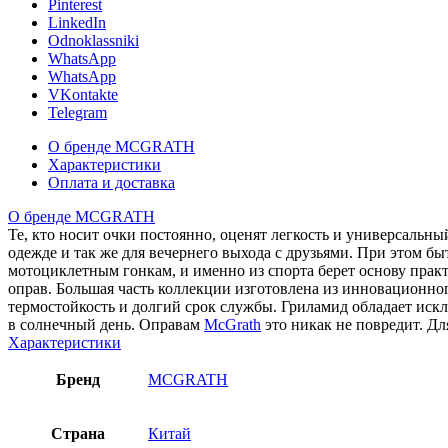
Pinterest
LinkedIn
Odnoklassniki
WhatsApp
WhatsApp
VKontakte
Telegram
О бренде MCGRATH
Характеристики
Оплата и доставка
О бренде MCGRATH
Те, кто носит очки постоянно, оценят легкость и универсаль
одежде и так же для вечернего выхода с друзьями. При этом бы
мотоциклетным гонкам, и именно из спорта берет основу пра
оправ. Большая часть коллекции изготовлена из инновационн
термостойкость и долгий срок службы. Гриламид обладает искл
в солнечный день. Оправам
McGrath
это никак не повредит. Дл
Характеристики
Бренд
MCGRATH
Страна
Китай