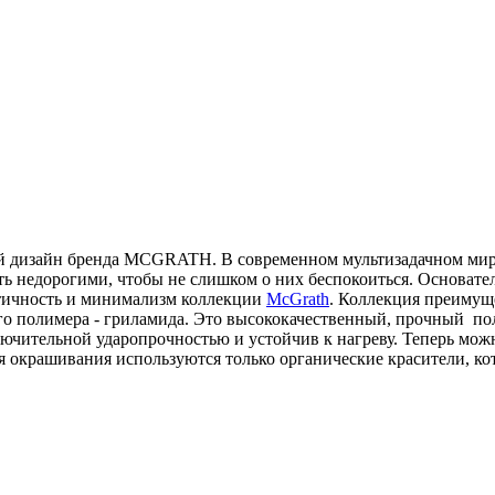
ный дизайн бренда MCGRATH. В современном мультизадачном мир
ть недорогими, чтобы не слишком о них беспокоиться. Основател
ктичность и минимализм коллекции
McGrath
. Коллекция преимущ
ого полимера - гриламида. Это высококачественный, прочный п
ючительной ударопрочностью и устойчив к нагреву. Теперь можн
я окрашивания используются только органические красители, ко