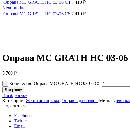
Оправа MC GRATH HC 03-06 C4
7 410
₽
Next product
Оправа MC GRATH HC 03-06 C6
7 410
₽
Оправа MC GRATH HC 03-06
5 700
₽
Количество Оправа MC GRATH HC 03-06 C5
В корзину
В избранное
Категории:
Женские оправы
,
Оправы для очков
Метка:
Девочк
Поделиться
Facebook
Twitter
Email