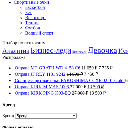
Спортивные очки
Баскетбол
Бег
Велоспорт
Теннис
Футбол
Водный спорт
Подбор по психотипу
Девочка
Бизнес-леди
Иск
Аналитик
Бизнесмен
Распродажа
Оправа MC GRATH WD 4158 C6
11 050
₽
7 735
₽
Оправа JF REY 1181 9242
14 900
₽
7 450
₽
Солнцезащитные очки FAKOSHIMA CCXF 02-01 Gold
1
Оправа KIRK MIMAS 1008
27 000
₽
13 500
₽
Оправа KIRK PING K03-EQ
27 000
₽
13 500
₽
Бренд
Бренд
Форма оправы